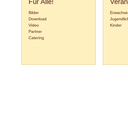
Für Alle!
Veran
Bilder
Erwachse
Download
Jugendlic
Video
Kinder
Partner
Catering
Tanzschule Rank :: Planckstr. 19 :: 71665 Vaihingen/Enz :: Tel.
0
70
42
-
1
31
33 :