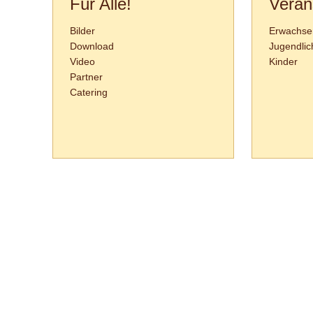
Für Alle!
Veran
Bilder
Erwachse
Download
Jugendlic
Video
Kinder
Partner
Catering
Tanzschule Rank :: Planckstr. 19 :: 71665 Vaihingen/Enz :: Tel.
0
70
42
-
1
31
33 :