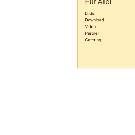
Für Alle!
Bilder
Download
Video
Partner
Catering
Tanzschule Rank :: Planckstr. 19 :: 716