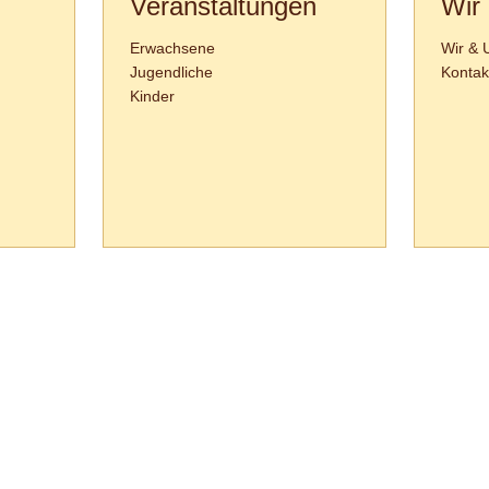
Veranstaltungen
Wir
Erwachsene
Wir & 
Jugendliche
Kontak
Kinder
65 Vaihingen/Enz :: Tel.
0
70
42
-
1
31
33 ::
info@tanzschule-rank.de
::
Impressum & Datenschutz