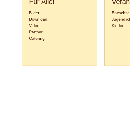
Für Alle!
Veran
Bilder
Erwachse
Download
Jugendlic
Video
Kinder
Partner
Catering
Tanzschule Rank :: Planckstr. 19 :: 71665 Vaihingen/Enz :: Tel.
0
70
42
-
1
31
33 :